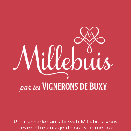
Accueil
»
Œnotourisme
»
Les Apéritifs en goguette
LES APÉRITIFS EN
GOGUETTE
EN JUILLET ET AOÛT
Pour accéder au site web Millebuis, vous
devez être en âge de consommer de