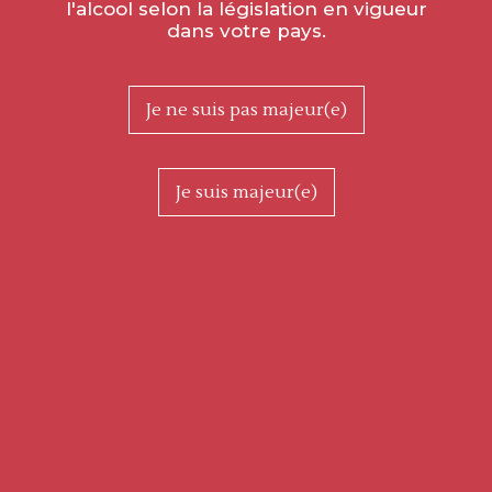
l'alcool selon la législation en vigueur
dans votre pays.
Je ne suis pas majeur(e)
Je suis majeur(e)
Les mardis 27 juin, 11 juillet, 18 juillet, 26 juillet, 1er août et 8
août à 18h30, nous vous attendons pour une escapade
gourmande entre vignoble et cadoles, verre à la main et
baskets aux pieds…
Dégustation de 6 vins fins de la Côte Chalonnaise,
accompagnés de produits du terroir. Une ambiance très