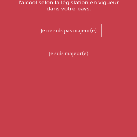
l'alcool selon la législation en vigueur
dans votre pays.
Je ne suis pas majeur(e)
OUR HISTORY
Je suis majeur(e)
THE VALUES
PORTRAITS
Find us on Instagram
and Facebook