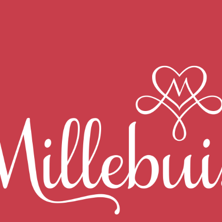
ifférentes variétés ; c’est ce que l’on appelle les cépages. Il en exi
des caractéristiques qui lui sont propres : la couleur, la
structu
es.
ds vins rouges est le
Pinot Noir.
Les vins élaborés à partir de ce 
ce cépage sont : la cerise, la griotte et la fraise.
ants produisent ces arômes :
naître certains arômes caractéristiques d’un cépage mais boire un 
l’artiste pour apprécier l’œuvre. Au final, le plus important c’est
ômes évoluent aussi. Si dans sa jeunesse un vin sent le fruit frais,