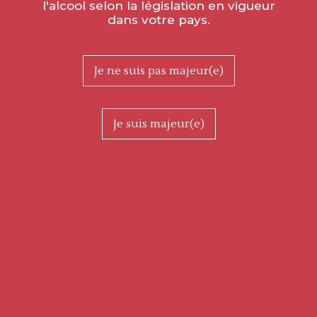
l'alcool selon la législation en vigueur
dans votre pays.
Je ne suis pas majeur(e)
VISIT & WINE TASTING
Je suis majeur(e)
THE MILLEBUIS APP
LES BALADES
LE CARNET
ET LA CARTE DÉCOUVERTE
Find us on Instagram
and Facebook